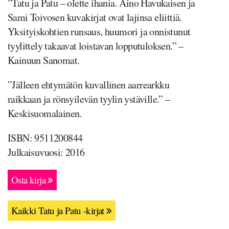
”Tatu ja Patu – olette ihania. Aino Havukaisen ja
Sami Toivosen kuvakirjat ovat lajinsa eliittiä.
Yksityiskohtien runsaus, huumori ja onnistunut
tyylittely takaavat loistavan lopputuloksen.” –
Kainuun Sanomat.
”Jälleen ehtymätön kuvallinen aarrearkku
raikkaan ja rönsyilevän tyylin ystäville.” –
Keskisuomalainen.
ISBN: 9511200844
Julkaisuvuosi: 2016
Osta kirja
Kaikki Tatu ja Patu -kirjat