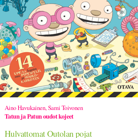
Aino Havukainen, Sami Toivonen
Tatun ja Patun oudot kojeet
Hulvattomat Outolan pojat